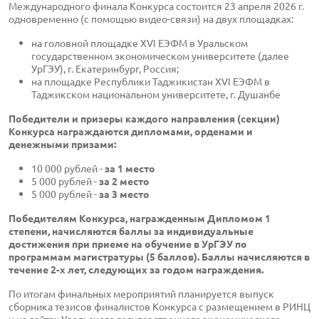
Международного финала Конкурса состоится 23 апреля 2026 г.
одновременно (с помощью видео-связи) на двух площадках:
на головной площадке XVI ЕЭФМ в Уральском
государственном экономическом университете (далее
УрГЭУ), г. Екатеринбург, Россия;
на площадке Республики Таджикистан XVI ЕЭФМ в
Таджикском национальном университете, г. Душанбе
Победители и призеры каждого направления (секции)
Конкурса награждаются дипломами, орденами и
денежными призами:
10 000 рублей -
за 1 место
5 000 рублей -
за 2 место
5 000 рублей -
за 3 место
Победителям Конкурса, награжденным Дипломом 1
степени, начисляются баллы за индивидуальные
достижения при приеме на обучение в УрГЭУ по
программам магистратуры (5 баллов). Баллы начисляются в
течение 2-х лет, следующих за годом награждения.
По итогам финальных мероприятий планируется выпуск
сборника тезисов финалистов Конкурса с размещением в РИНЦ