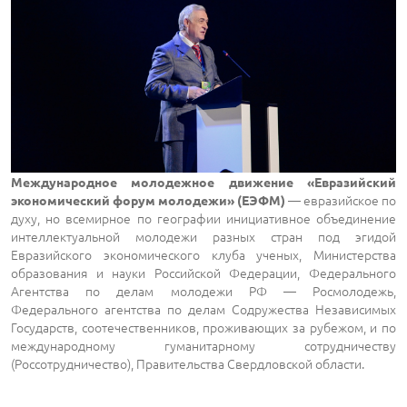
Международное молодежное движение «Евразийский
— евразийское по
экономический форум молодежи» (ЕЭФМ)
духу, но всемирное по географии инициативное объединение
интеллектуальной молодежи разных стран под эгидой
Евразийского экономического клуба ученых, Министерства
образования и науки Российской Федерации, Федерального
Агентства по делам молодежи РФ — Росмолодежь,
Федерального агентства по делам Содружества Независимых
Государств, соотечественников, проживающих за рубежом, и по
международному гуманитарному сотрудничеству
(Россотрудничество), Правительства Свердловской области.