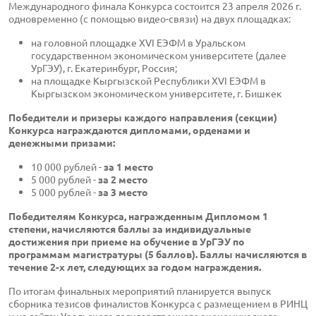
Международного финала Конкурса состоится 23 апреля 2026 г.
одновременно (с помощью видео-связи) на двух площадках:
на головной площадке XVI ЕЭФМ в Уральском
государственном экономическом университете (далее
УрГЭУ), г. Екатеринбург, Россия;
на площадке Кыргызской Республики XVI ЕЭФМ в
Кыргызском экономическом университете, г. Бишкек
Победители и призеры каждого направления (секции)
Конкурса награждаются дипломами, орденами и
денежными призами:
10 000 рублей -
за 1 место
5 000 рублей -
за 2 место
5 000 рублей -
за 3 место
Победителям Конкурса, награжденным Дипломом 1
степени, начисляются баллы за индивидуальные
достижения при приеме на обучение в УрГЭУ по
программам магистратуры (5 баллов). Баллы начисляются в
течение 2-х лет, следующих за годом награждения.
По итогам финальных мероприятий планируется выпуск
сборника тезисов финалистов Конкурса с размещением в РИНЦ