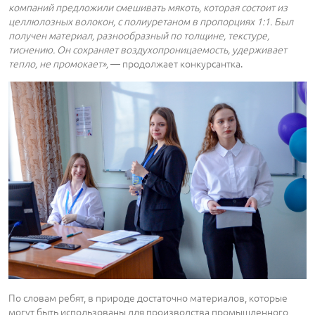
компаний предложили смешивать мякоть, которая состоит из
целлюлозных волокон, с полиуретаном в пропорциях 1:1. Был
получен материал, разнообразный по толщине, текстуре,
тиснению. Он сохраняет воздухопроницаемость, удерживает
тепло, не промокает»,
― продолжает конкурсантка.
По словам ребят, в природе достаточно материалов, которые
могут быть использованы для производства промышленного