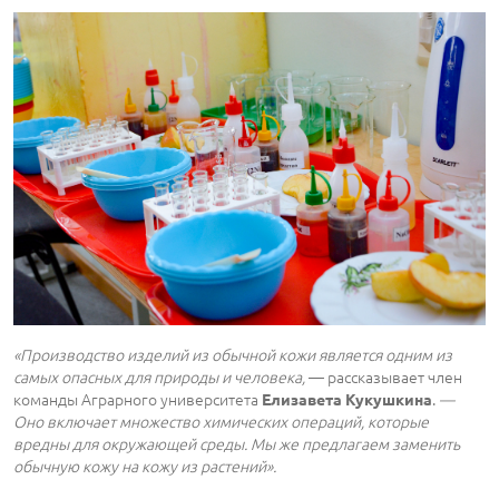
«Производство изделий из обычной кожи является одним из
самых опасных для природы и человека,
― рассказывает член
команды Аграрного университета
.
―
Елизавета Кукушкина
Оно включает множество химических операций, которые
вредны для окружающей среды. Мы же предлагаем заменить
обычную кожу на кожу из растений».