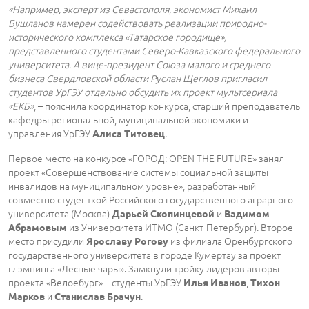
«Например, эксперт из Севастополя, экономист Михаил
Бушланов намерен содействовать реализации природно-
исторического комплекса «Татарское городище»,
представленного студентами Северо-Кавказского федерального
университета. А вице-президент Союза малого и среднего
бизнеса Свердловской области Руслан Щеглов пригласил
студентов УрГЭУ отдельно обсудить их проект мультсериала
«ЕКБ»
, – пояснила координатор конкурса, старший преподаватель
кафедры региональной, муниципальной экономики и
управления УрГЭУ
.
Алиса Титовец
Первое место на конкурсе «ГОРОД: OPEN THE FUTURE» занял
проект «Совершенствование системы социальной защиты
инвалидов на муниципальном уровне», разработанный
совместно студенткой Российского государственного аграрного
университета (Москва)
и
Дарьей Скопинцевой
Вадимом
из Университета ИТМО (Санкт-Петербург). Второе
Абрамовым
место присудили
из филиала Оренбургского
Ярославу Рогову
государственного университета в городе Кумертау за проект
глэмпинга «Лесные чары». Замкнули тройку лидеров авторы
проекта «Велоебург» – студенты УрГЭУ
,
Илья Иванов
Тихон
и
.
Марков
Станислав Брачун