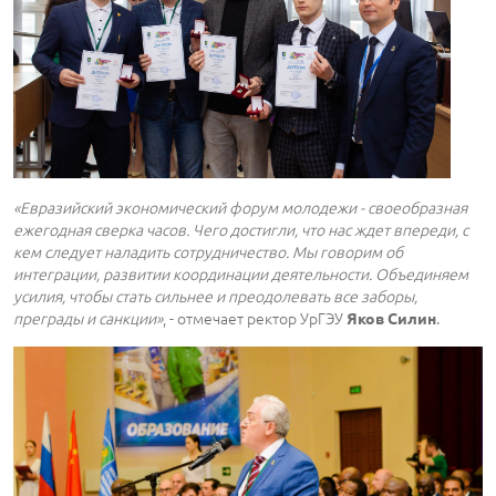
«Евразийский экономический форум молодежи - своеобразная
ежегодная сверка часов. Чего достигли, что нас ждет впереди, с
кем следует наладить сотрудничество. Мы говорим об
интеграции, развитии координации деятельности. Объединяем
усилия, чтобы стать сильнее и преодолевать все заборы,
преграды и санкции»
, - отмечает ректор УрГЭУ
.
Яков Силин