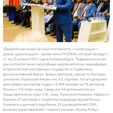
«Евразийская синергия: многополярность — интеграция —
диалог цивилизаций» - такова тема XV ЕЭФМ, который пройдет с
21 по 25 апреля 2025 года в Екатеринбурге. Традиционно в эти
дни состоятся такие масштабные мероприятия как медиафорум,
встреча послов иностранных государств со студентами,
дипломатический форум, форум ректоров, турнир по быстрым
шахматам «Уральский Ферзь» им. А.Е. Карпова. На сегодняшний
день заявки на участие подали 16 096 человек из 74 регионов
России и 105 стран мира. Среди них 43 дипломатических
представителя из стран СНГ, Азии, Латинской Америки, Африки и
Европы, 67 ректоров и проректоров ведущих вузов России,
ближнего и дальнего зарубежья, 36 руководителей СМИ,
включая представителей «Первого канала», «Russia Today»,