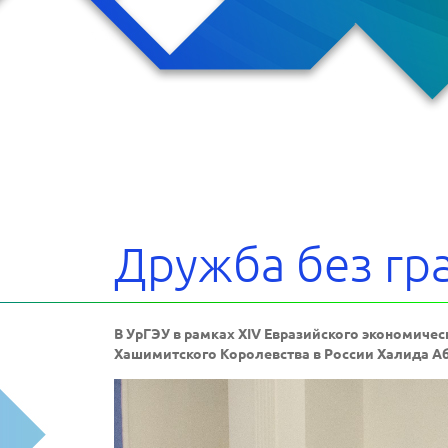
тникам
приятия
сти
руме
акты
Дружба без гр
В УрГЭУ в рамках XIV Евразийского экономич
Хашимитского Королевства в России Халида Аб