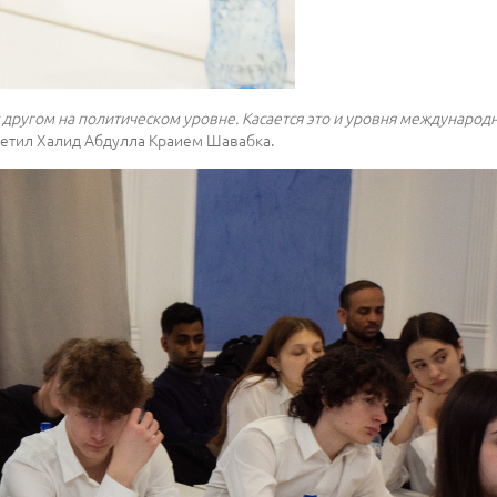
с другом на политическом уровне. Касается это и уровня междунаро
метил Халид Абдулла Краием Шавабка.