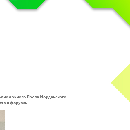
Полномочного Посла Иорданского
стями форума.