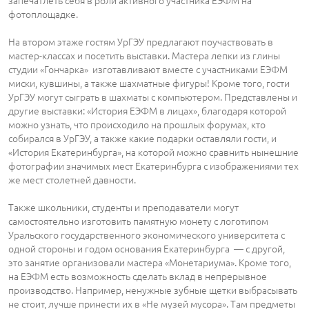
запечатлеть себя в роли активного участника ЕЭФМ на
фотоплощадке.
На втором этаже гостям УрГЭУ предлагают поучаствовать в
мастер-классах и посетить выставки. Мастера лепки из глины
студии «Гончарка» изготавливают вместе с участниками ЕЭФМ
миски, кувшины, а также шахматные фигуры! Кроме того, гости
УрГЭУ могут сыграть в шахматы с компьютером. Представлены и
другие выставки: «История ЕЭФМ в лицах», благодаря которой
можно узнать, что происходило на прошлых форумах, кто
собирался в УрГЭУ, а также какие подарки оставляли гости, и
«История Екатеринбурга», на которой можно сравнить нынешние
фотографии значимых мест Екатеринбурга с изображениями тех
же мест столетней давности.
Также школьники, студенты и преподаватели могут
самостоятельно изготовить памятную монету с логотипом
Уральского государственного экономического университета с
одной стороны и годом основания Екатеринбурга — с другой,
это занятие организовали мастера «Монетариума». Кроме того,
на ЕЭФМ есть возможность сделать вклад в непрерывное
производство. Например, ненужные зубные щетки выбрасывать
не стоит, лучше принести их в «Не музей мусора». Там предметы