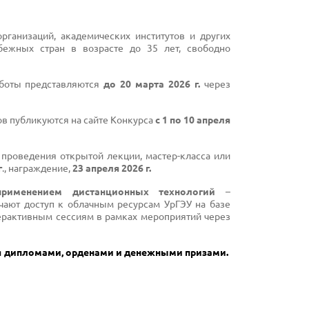
рганизаций, академических институтов и других
бежных стран в возрасте до 35 лет, свободно
аботы представляются
до 20 марта 2026 г.
через
ов публикуются на сайте Конкурса
с 1 по 10 апреля
 проведения открытой лекции, мастер-класса или
г
., награждение,
23 апреля 2026 г.
применением дистанционных технологий
–
чают доступ к облачным ресурсам УрГЭУ на базе
ерактивным сессиям в рамках мероприятий через
я дипломами, орденами и денежными призами.