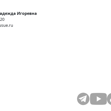
Надежда Игоревна
-20
usue.ru