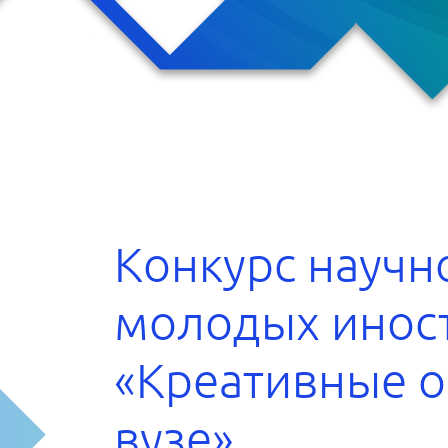
тникам
приятия
сти
руме
акты
Конкурс научн
молодых инос
«Креативные о
вузе»