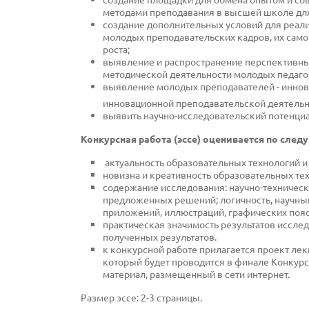
методами преподавания в высшей школе дл
создание дополнительных условий для реали
молодых преподавательских кадров, их сам
роста;
выявление и распространение перспективны
методической деятельности молодых педаго
выявление молодых преподавателей - иннов
инновационной преподавательской деятельн
выявить научно-исследовательский потенци
Конкурсная работа (эссе) оценивается по сле
актуальность образовательных технологий и
новизна и креативность образовательных те
содержание исследования: научно-техническ
предложенных решений; логичность, научный
приложений, иллюстраций, графических поя
практическая значимость результатов иссле
полученных результатов.
к конкурсной работе прилагается проект лек
который будет проводится в финале Конкурс
материал, размещенный в сети интернет.
Размер эссе: 2-3 страницы.