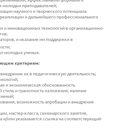
я молодых преподавателей;
зации научного и творческого потенциала
ореализации и дальнейшего профессионального
х и инновационных технологий в организационно-
гов;
аторов, и оказание им поддержки в
ости;
ал молодых ученых.
дующим критериям:
 внедрение их в педагогическую деятельность;
хнологий;
ая и экономическая обоснованность
 стиль и грамотность изложения; наличие
снений;
дования, возможность апробации и внедрения
ции, мастер-класса, семинарского занятия,
а и/или указывается ссылка на соответствующий