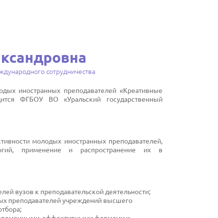
ександровна
еждународного сотрудничества
лодых иностранных преподавателей «Креативные
дится ФГБОУ ВО «Уральский государственный
тивности молодых иностранных преподавателей,
огий, применение и распространение их в
ей вузов к преподавательской деятельности;
ых преподавателей учреждений высшего
отбора;
овременными, эффективными формами и