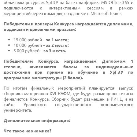
облачным ресурсам УрГЭУ на базе платформы MS Office 365 и
подключаются к интерактивным сессиям в рамках
мероприятий через команды, созданные в MicrosoftTeams.
Победители
и призеры Конкурса награждаются дипломами,
орденами и денежными призами:
15 000 рублей –
за 1 место;
10 000 рублей –
за 2 место;
5 000 рублей –
за 3 место.
Победителям Конкурса, награжденным Дипломом 1
степени, начисляются баллы за индивидуальные
достижения при приеме на обучение в УрГЭУ по
программам магистратуры (2 балла).
По итогам финальных мероприятий планируется выпуск
сборника материалов XVI ЕЭФМ, где будут размещены тезисы
финалистов Конкурса. Сборник будет размещен в РИНЦ и на
сайте Уральского государственного экономического
университета.
Дополнительная информация:
Что такое ноономика?