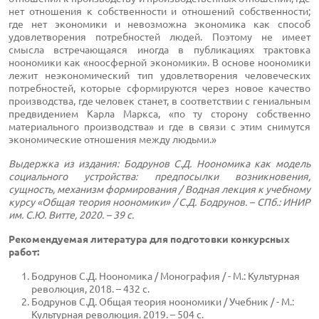
нет отношения к собственности и отношений собственности;
где нет экономики и невозможна экономика как способ
удовлетворения потребностей людей. Поэтому не имеет
смысла встречающаяся иногда в публикациях трактовка
ноономики как «ноосферной экономики». В основе ноономики
лежит неэкономический тип удовлетворения человеческих
потребностей, которые сформируются через новое качество
производства, где человек станет, в соответствии с гениальным
предвидением Карла Маркса, «по ту сторону собственно
материального производства» и где в связи с этим снимутся
экономические отношения между людьми.»
Выдержка из издания: Бодрунов С.Д. Ноономика как модель
социального устройства: предпосылки возникновения,
сущность, механизм формирования / Водная лекция к учебному
курсу «Общая теория ноономики» / С.Д. Бодрунов. – СПб.: ИНИР
им. С.Ю. Витте, 2020. – 39 с.
Рекомендуемая литература для подготовки конкурсных
работ:
Бодрунов С.Д. Ноономика / Монография / - М.: Культурная
революция, 2018. – 432 с.
Бодрунов С.Д. Общая теория ноономики / Учебник / - М.:
Культурная революция. 2019. – 504 с.