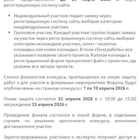
регистрационную систему сайта.
Индивидуальный участник подает заявку через
регистрационную систему сайта, выбирая категорию
«индивидуальное участие»
Групповое участие. Каждый участник группы подает заявку
на участие через регистрационную систему сайта, выбирая
категорию «командное участие», затем – «капитан
команды» или «член команды». В поле «Тема работы» все
указывают название своего проекта. Капитан команды к
регистрационной форме прикрепляет файл с проектом, где
указаны все авторы проекта.
Списки финалистов конкурса, приглашаемых на очную защиту
работ и для участия в финальных мероприятиях Форума, будут
опубликованы на странице конкурса c
1 по 10 апреля 202
6
г.
Очная защита состоится
2
2
апреля 202
6
г.
с
10:30 до 15:30,
награждение
2
3
апреля 202
6
г.
Проведение финала состоится в очной форме, в отдельных
случаях по решению оргкомитета конкурса, возможно
дистанционное участие.
Зарегистрированные участники и эксперты получают доступ к