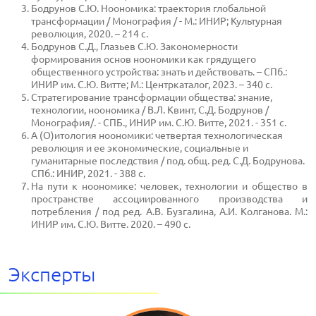
Бодрунов С.Ю. Ноономика: траектория глобальной
трансформации / Монография / - М.: ИНИР; Культурная
революция, 2020. – 214 с.
Бодрунов С.Д., Глазьев С.Ю. Закономерности
формирования основ ноономики как грядущего
общественного устройства: знать и действовать. – СПб.:
ИНИР им. С.Ю. Витте; М.: Центркаталог, 2023. – 340 с.
Стратегирование трансформации общества: знание,
технологии, ноономика / В.Л. Квинт, С.Д. Бодрунов /
Монография/. - СПБ., ИНИР им. С.Ю. Витте, 2021. - 351 с.
А (О)итология ноономики: четвертая технологическая
революция и ее экономические, социальные и
гуманитарные последствия / под. общ. ред. С.Д. Бодрунова.
СПб.: ИНИР, 2021. - 388 с.
На пути к ноономике: человек, технологии и общество в
пространстве ассоциированного производства и
потребления / под ред. А.В. Бузгалина, А.И. Колганова. М.:
ИНИР им. С.Ю. Витте. 2020. – 490 с.
Эксперты