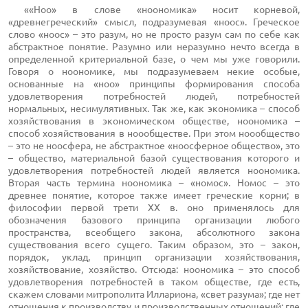
««Ноо» в слове «ноономика» носит корневой,
«древнегреческий» смысл, подразумевая «ноос». Греческое
слово «ноос» – это разум, но не просто разум сам по себе как
абстрактное понятие. Разумно или неразумно нечто всегда в
определенной критериальной базе, о чем мы уже говорили.
Говоря о ноономике, мы подразумеваем некие особые,
основанные на «ноо» принципы формирования способа
удовлетворения потребностей людей, потребностей
нормальных, несимулятивных. Так же, как экономика – способ
хозяйствования в экономическом обществе, ноономика –
способ хозяйствования в ноообществе. При этом ноообщество
– это не ноосфера, не абстрактное «ноосферное общество», это
– общество, материальной базой существования которого и
удовлетворения потребностей людей является ноономика.
Вторая часть термина ноономика – «номос». Номос – это
древнее понятие, которое также имеет греческие корни; в
философии первой трети XX в. оно применялось для
обозначения базового принципа организации любого
пространства, всеобщего закона, абсолютного закона
существования всего сущего. Таким образом, это – закон,
порядок, уклад, принцип организации хозяйствования,
хозяйствование, хозяйство. Отсюда: ноономика – это способ
удовлетворения потребностей в таком обществе, где есть,
скажем словами митрополита Иллариона, «свет разума»; где нет
отношения к производству и производственных отношений; где