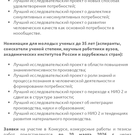
Лучший исследовательский проект о новых способах
удовлетворения потребностей;
Лучший исследовательский проект о диалектике
симулятивных и несимулятивных потребностей;
Лучший исследовательский проект о развитии
человеческих качеств как основной потребности в
ноообществе.
Номинации для молодых ученых до 35 лет (аспиранты,
соискатели ученой степени, научные работники вузов,
академических институтов России и зарубежных стран):
Лучший исследовательский проект в области повышения
знаниеинтенсивности производства;
Лучший исследовательский проект о роли знаний и
процесса познания в человеческой деятельности и
формировании потребностей;
Лучший исследовательский проект о переходе к НИО 2 и
сдвигах в структуре занятости;
Лучший исследовательский проект об интеграции
производства, науки и образования;
Лучший исследовательский проект о НИО 2 и тенденциях
развития материального производства.
Заявки
на участие в Конкурсе, конкурсные работы и тезисы
работ представляются
до 20 марта 202
6
г.
через