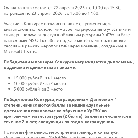
Очная защита состоится 22 апреля 2026 г. с 10:30 до 15:30,
награждение 23 апреля 2026 г. с 15.00 до 17:00.
Участие в Конкурсе возможно также с применением
дистанционных технологий – зарегистрированные участники и
спикеры получают доступ к облачным ресурсам УрГЭУ на базе
платформы MS Office 365 и подключаются к интерактивным
сессиям в рамках мероприятий через команды, созданные в
Microsoft Teams.
Победители и призеры Конкурса награждаются дипломами,
орденами и денежными призами:
15 000 рублей - за 1 место
10 000 рублей - за 2 место
5 000 рублей -за 3 место
Победителям Конкурса, награжденным Дипломом 1
степени, начисляются баллы за индивидуальные
достижения при приеме на обучение в УрГЭУ по
программам магистратуры (2 балла). Баллы начисляются в
течение 2-х лет, следующих за годом награждения.
По итогам финальных мероприятий планируется выпуск
сборника материалов XV ЕЭФМ, где будут размещены тезисы