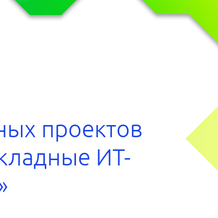
ных проектов
кладные ИТ-
»