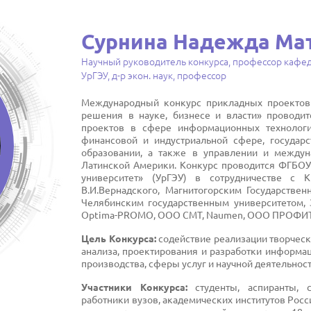
Сурнина Надежда Ма
Научный руководитель конкурса, профессор кафе
УрГЭУ, д-р экон. наук, профессор
Международный конкурс прикладных проектов
решения в науке, бизнесе и власти» проводит
проектов в сфере информационных технолог
финансовой и индустриальной сфере, государ
образовании, а также в управлении и междун
Латинской Америки. Конкурс проводится ФГБОУ
университет» (УрГЭУ) в сотрудничестве с
В.И.Вернадского, Магнитогорским Государствен
Челябинским государственным университетом, 
Optima-PROMO, ООО СМТ, Naumen, ООО ПРОФИТ, 
Цель Конкурса:
содействие реализации творческ
анализа, проектирования и разработки информа
производства, сферы услуг и научной деятельност
Участники Конкурса:
студенты, аспиранты, 
работники вузов, академических институтов Росс