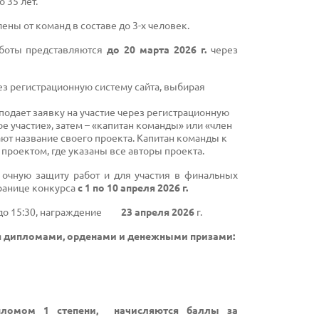
 35 лет.
ны от команд в составе до 3-х человек.
аботы представляются
до 20 марта 2026 г.
через
ез регистрационную систему сайта, выбирая
подает заявку на участие через регистрационную
е участие», затем – «капитан команды» или «член
ют название своего проекта. Капитан команды к
проектом, где указаны все авторы проекта.
 очную защиту работ и для участия в финальных
ранице конкурса
с 1 по 10 апреля 2026 г.
30 до 15:30, награждение
23 апреля 2026
г.
я дипломами, орденами и денежными призами:
пломом 1 степени, начисляются баллы за