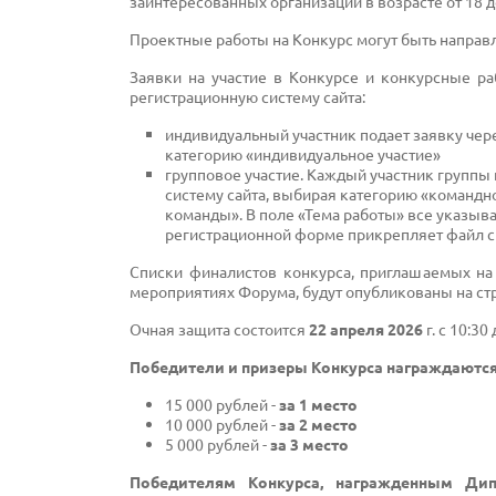
заинтересованных организаций в возрасте от 18 до
Проектные работы на Конкурс могут быть направле
Заявки на участие в Конкурсе и конкурсные р
регистрационную систему сайта:
индивидуальный участник подает заявку чер
категорию «индивидуальное участие»
групповое участие. Каждый участник группы 
систему сайта, выбирая категорию «командно
команды». В поле «Тема работы» все указыва
регистрационной форме прикрепляет файл с 
Списки финалистов конкурса, приглашаемых на
мероприятиях Форума, будут опубликованы на ст
Очная защита состоится
22 апреля 2026
г. с 10:
Победители и призеры Конкурса награждаютс
15 000 рублей -
за 1 место
10 000 рублей -
за 2 место
5 000 рублей -
за 3 место
Победителям Конкурса, награжденным Ди