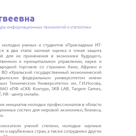
твеевна
дры информационных технологий и статистики
 молодых ученых и студентов «Прикладные ИТ-
ся в два этапа: заочная оценка и очная защита
ий для их применения в экономике будущего,
ственном и муниципальном управлении, науке и
ародной торговле со странами Азии, Африки и
 ВО «Уральский государственный экономический
 Крымским федеральным университетом имени
ным Техническим Университетом им. Г.И.Носова,
ЗАО «ПФ «СКБ Контур», SKB LAB, Targem Games,
HR - центр онлайн.
их инициатив молодых профессионалов в области
ционных систем для мировой экономики, бизнеса,
и.
соискатели ученой степени, молодые научные
ии и зарубежных стран, а также сотрудники других