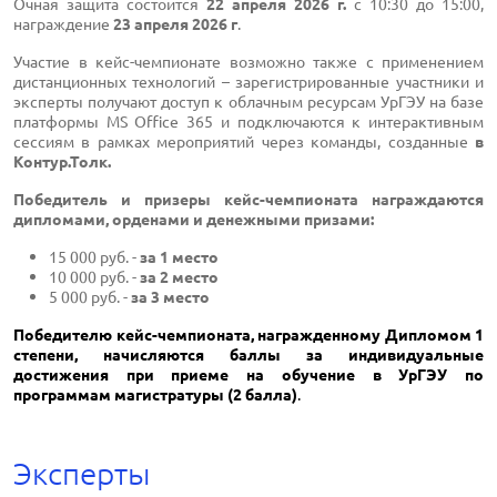
Очная защита состоится
22 апреля 2026 г.
с 10:30 до 15:00,
награждение
23 апреля 2026 г
.
Участие в кейс-чемпионате возможно также с применением
дистанционных технологий – зарегистрированные участники и
эксперты получают доступ к облачным ресурсам УрГЭУ на базе
платформы MS Office 365 и подключаются к интерактивным
сессиям в рамках мероприятий через команды, созданные
в
Контур.Толк.
Победитель и призеры кейс-чемпионата награждаются
дипломами, орденами и денежными призами:
15 000 руб. -
за 1 место
10 000 руб. -
за 2 место
5 000 руб. -
за 3 место
Победителю кейс-чемпионата, награжденному Дипломом 1
степени, начисляются баллы за индивидуальные
достижения при приеме на обучение в УрГЭУ по
программам магистратуры (2 балла)
.
Эксперты