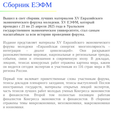
Сборник ЕЭФМ
Вышел в свет сборник лучших материалов XV Евразийского
экономического форума молодежи. XV ЕЭФМ, который
проходил с 21 по 25 апреля 2025 года в Уральском
государственном экономическом университете, стал самым
масштабным за всю историю проведения форума.
Издание представляет материалы XV Евразийского экономического
форума молодежи «Евразийская синергия: многополярность –
интеграция – диалог цивилизаций». Они раскрывают
разнокачественные мировые, национальные и региональные тренды,
события, связи и отношения в современную эпоху. В докладах,
лекциях, тезисах конкурсных работ отражена картина мира, каким
он видится сегодня экспертам и участникам из 116 стран мира и 86
региона России.
Первый том включает приветственные слова участникам форума,
тезисы докладов пленарного заседания, тезисы выступлений Послов
иностранных государств, материалы открытых лекций экспертов,
часть тезисов лучших работ молодых ученых Конгресса экономистов
и финансистов. Второй том полностью посвящен работам
финалистов Конгресса экономистов и финансистов. В сборнике
отражены темы микроэкономики, мезоэкономики, макроэкономики
и ноономики.