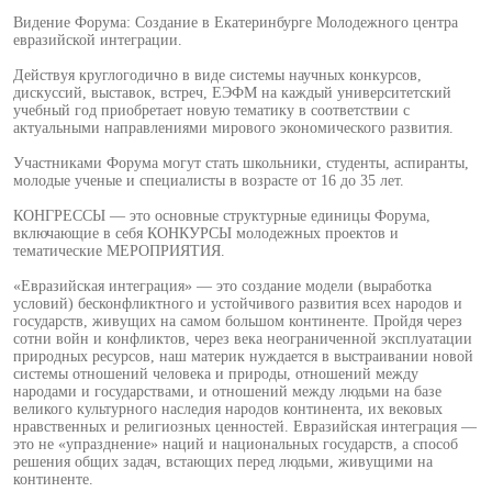
Видение Форума: Создание в Екатеринбурге Молодежного центра
евразийской интеграции.
Действуя круглогодично в виде системы научных конкурсов,
дискуссий, выставок, встреч, ЕЭФМ на каждый университетский
учебный год приобретает новую тематику в соответствии с
актуальными направлениями мирового экономического развития.
Участниками Форума могут стать школьники, студенты, аспиранты,
молодые ученые и специалисты в возрасте от 16 до 35 лет.
КОНГРЕССЫ — это основные структурные единицы Форума,
включающие в себя КОНКУРСЫ молодежных проектов и
тематические МЕРОПРИЯТИЯ.
«Евразийская интеграция» — это создание модели (выработка
условий) бесконфликтного и устойчивого развития всех народов и
государств, живущих на самом большом континенте. Пройдя через
сотни войн и конфликтов, через века неограниченной эксплуатации
природных ресурсов, наш материк нуждается в выстраивании новой
системы отношений человека и природы, отношений между
народами и государствами, и отношений между людьми на базе
великого культурного наследия народов континента, их вековых
нравственных и религиозных ценностей. Евразийская интеграция —
это не «упразднение» наций и национальных государств, а способ
решения общих задач, встающих перед людьми, живущими на
континенте.