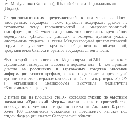
им. М. Дулатова (Казахстан), Школой бизнеса «Раджалакшми»
(Индия).
70 дипломатических представителей
, в том числе 22 Посла
иностранных государств, также прибыли поддержать диалог на
актуальную тему геополитической и макроэкономической
трансформации. С участием дипломатов состоялось крупнейшее
мероприятие «Диалог на равных», в котором приняли участие
иностранные студенты, а также Международный дипломатический
форум с участием крупных общественных объединений,
представителей бизнеса и органов государственной власти.
ВВо второй раз состоялся Медиафорум «СМИ в контексте
евразийской интеграции: вызовы и перспективы». В нем приняли
участие
68 российских и зарубежных средства массовой
информации
разного профиля, а также представители пресс-служб
муниципалитетов Свердловской области. Главным партнером УрГЭУ
в организации медиафорума выступила медиагруппа
«Комсомольская правда».
В пятый раз на площадке УрГЭУ состоялся
турнир по быстрым
шахматам
«Уральский Ферзь»
имени великого гроссмейстера,
многократного чемпиона мира по шахматам Анатолия Карпова.
Более 100 шахматистов сражались за престижную награду под
эгидой Федерации шахмат Свердловской области.