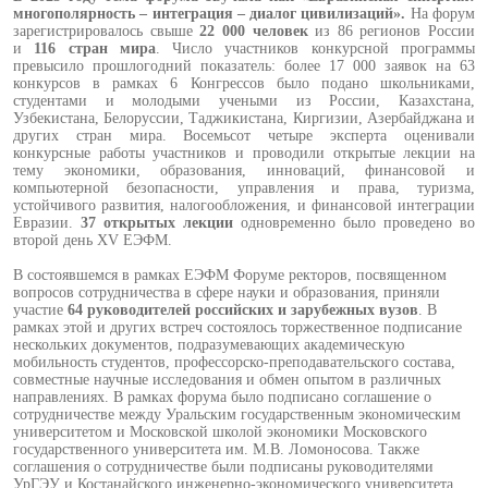
многополярность – интеграция – диалог цивилизаций».
На форум
зарегистрировалось свыше
22 000 человек
из 86 регионов России
и
116 стран мира
. Число участников конкурсной программы
превысило прошлогодний показатель: более 17 000 заявок на 63
конкурсов в рамках 6 Конгрессов было подано школьниками,
студентами и молодыми учеными из России, Казахстана,
Узбекистана, Белоруссии, Таджикистана, Киргизии, Азербайджана и
других стран мира. Восемьсот четыре эксперта оценивали
конкурсные работы участников и проводили открытые лекции на
тему экономики, образования, инноваций, финансовой и
компьютерной безопасности, управления и права, туризма,
устойчивого развития, налогообложения, и финансовой интеграции
Евразии.
37 открытых лекции
одновременно было проведено во
второй день XV ЕЭФМ.
В состоявшемся в рамках ЕЭФМ Форуме ректоров, посвященном
вопросов сотрудничества в сфере науки и образования, приняли
участие
64 руководителей российских и зарубежных вузов
. В
рамках этой и других встреч состоялось торжественное подписание
нескольких документов, подразумевающих академическую
мобильность студентов, профессорско-преподавательского состава,
совместные научные исследования и обмен опытом в различных
направлениях. В рамках форума было подписано соглашение о
сотрудничестве между Уральским государственным экономическим
университетом и Московской школой экономики Московского
государственного университета им. М.В. Ломоносова. Также
соглашения о сотрудничестве были подписаны руководителями
УрГЭУ и Костанайского инженерно-экономического университета