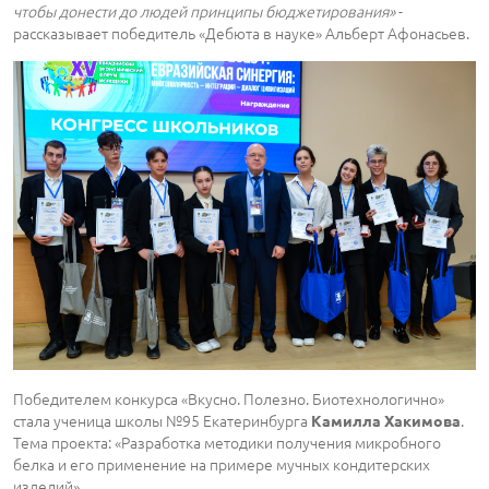
чтобы донести до людей принципы бюджетирования»
-
рассказывает победитель «Дебюта в науке» Альберт Афонасьев.
Победителем конкурса «Вкусно. Полезно. Биотехнологично»
стала ученица школы №95 Екатеринбурга
.
Камилла Хакимова
Тема проекта: «Разработка методики получения микробного
белка и его применение на примере мучных кондитерских
изделий».