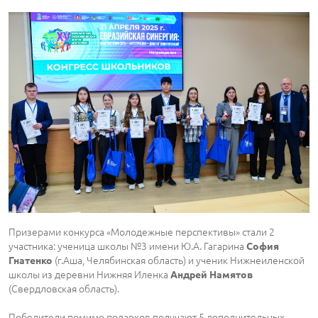
Призерами конкурса «Молодежные перспективы» стали 2
участника: ученица школы №3 имени Ю.А. Гагарина
София
(г.Аша, Челябинская область) и ученик Нижнеиленской
Гнатенко
школы из деревни Нижняя Иленка
Андрей Намятов
(Свердловская область).
Победители помимо подарков получают 5 дополнительных