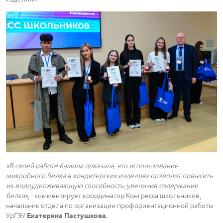
«В своей работе Камила доказала, что использование
микробного белка в кондитерских изделиях позволит повысить
их водоудерживающую способность, увеличив содержание
белка»
, - комментирует координатор Конгресса школьников,
начальник отдела по организации профориентационной работы
УрГЭУ
.
Екатерина Пастушкова