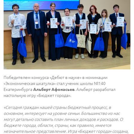
Победителем конкурса «Дебют в науке» в номинации
«Экономическая шкатулка» стал ученик школы №140
Екатеринбурга
. Альберт разработал
Альберт Афонасьев
настольную игру «Бюджет города».
«Сегодня граждан нашей страны бюджетный процесс, в
основном, интересует на уровне семьи. Большинство из нас
могут детально составить план личных доходов и расходов. О
бюджете города, области, страны, как правило, имеется
незначительное представление. Игра «Бюджет города» создана,