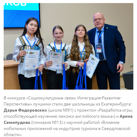
В конкурсе «Социокультурные связи. Интеграция-Развитие-
Перспективы» лучшими стали две школьницы из Екатеринбурга:
(школа №91) с проектом «Разработка игры,
Дарья Федоровских
способствующей изучению лексики английского языка») и
Арина
(гимназия №13) с научной работой «Влияние
Семипудова
мобильных приложений на индустрию туризма в Свердловской
области».