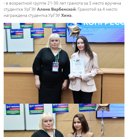
- в возрастной группе 21-30 лет грамота за 5 место вручена
студентке УрГЭУ
. Грамотой за 4 место
Алене Вербенской
награждена студентка УрГЭУ
.
Хина