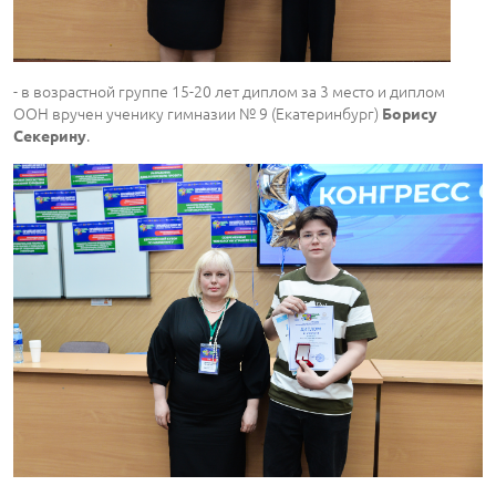
- в возрастной группе 15-20 лет диплом за 3 место и диплом
ООН вручен ученику гимназии № 9 (Екатеринбург)
Борису
.
Секерину