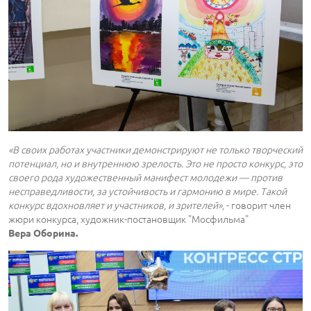
«В своих работах участники демонстрируют не только творческий
потенциал, но и внутреннюю зрелость. Это не просто конкурс, это
своего рода художественный манифест молодежи — против
несправедливости, за устойчивость и гармонию в мире. Такой
конкурс вдохновляет и участников, и зрителей»,
- говорит член
жюри конкурса, художник-постановщик "Мосфильма"
Вера Оборина.