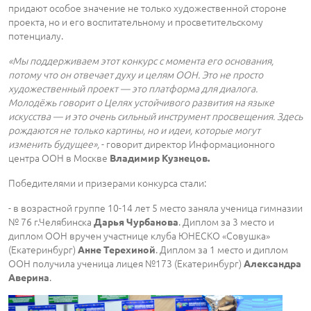
придают особое значение не только художественной стороне
проекта, но и его воспитательному и просветительскому
потенциалу.
«Мы поддерживаем этот конкурс с момента его основания,
потому что он отвечает духу и целям ООН. Это не просто
художественный проект — это платформа для диалога.
Молодёжь говорит о Целях устойчивого развития на языке
искусства — и это очень сильный инструмент просвещения. Здесь
рождаются не только картины, но и идеи, которые могут
изменить будущее»,
- говорит директор Информационного
центра ООН в Москве
Владимир Кузнецов.
Победителями и призерами конкурса стали:
- в возрастной группе 10-14 лет 5 место заняла ученица гимназии
№ 76 г.Челябинска
. Диплом за 3 место и
Дарья Чурбанова
диплом ООН вручен участнице клуба ЮНЕСКО «Совушка»
(Екатеринбург)
. Диплом за 1 место и диплом
Анне Терехиной
ООН получила ученица лицея №173 (Екатеринбург)
Александра
.
Аверина