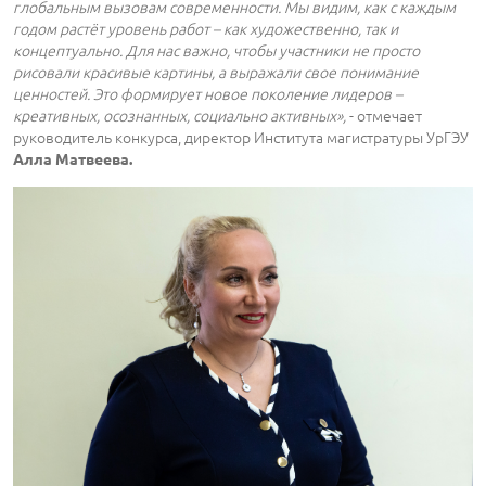
глобальным вызовам современности. Мы видим, как с каждым
годом растёт уровень работ – как художественно, так и
концептуально. Для нас важно, чтобы участники не просто
рисовали красивые картины, а выражали свое понимание
ценностей. Это формирует новое поколение лидеров –
креативных, осознанных, социально активных»,
- отмечает
руководитель конкурса, директор Института магистратуры УрГЭУ
Алла Матвеева.