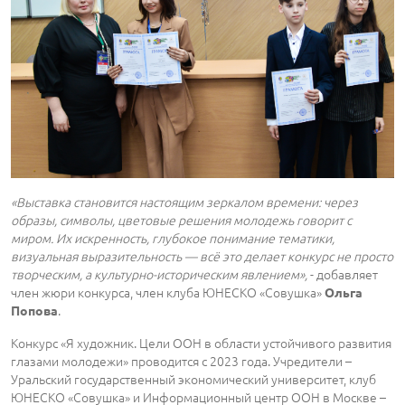
«Выставка становится настоящим зеркалом времени: через
образы, символы, цветовые решения молодежь говорит с
миром. Их искренность, глубокое понимание тематики,
визуальная выразительность — всё это делает конкурс не просто
творческим, а культурно-историческим явлением»,
- добавляет
член жюри конкурса, член клуба ЮНЕСКО «Совушка»
Ольга
.
Попова
Конкурс «Я художник. Цели ООН в области устойчивого развития
глазами молодежи» проводится с 2023 года. Учредители –
Уральский государственный экономический университет, клуб
ЮНЕСКО «Совушка» и Информационный центр ООН в Москве –